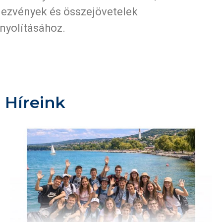
ezvények és összejövetelek
nyolításához.
Híreink