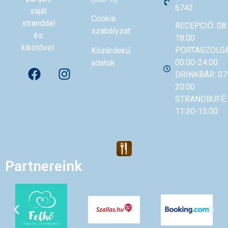
6742
saját
Cookie
stranddal
RECEPCIÓ: 08:
szabályzat
és
18:00
kikötővel.
PORTASZOLGÁ
Közérdekű
00:00-24:00
adatok
DRINKBÁR: 07
20:00
STRANDBÜFÉ:
11:30-15:00
Partnereink