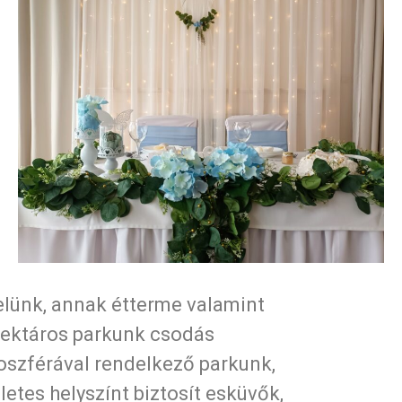
lünk, annak étterme valamint
ektáros parkunk csodás
szférával rendelkező parkunk,
letes helyszínt biztosít esküvők,