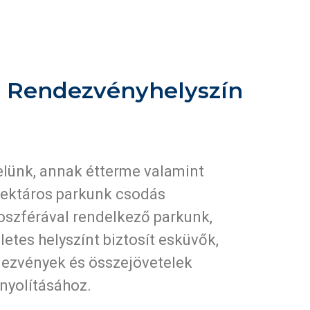
Rendezvényhelyszín
lünk, annak étterme valamint
ektáros parkunk csodás
szférával rendelkező parkunk,
letes helyszínt biztosít esküvők,
ezvények és összejövetelek
nyolításához.