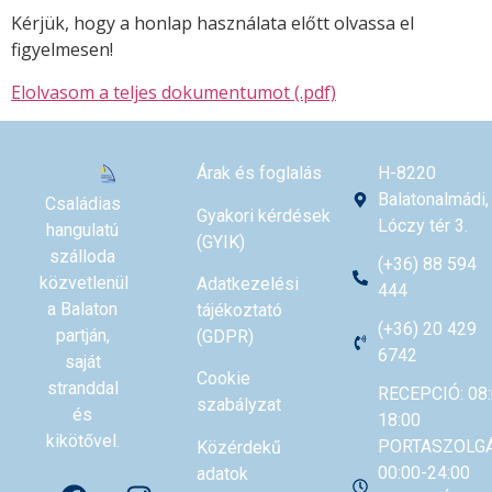
Kérjük, hogy a honlap használata előtt olvassa el
figyelmesen!
Elolvasom a teljes dokumentumot (.pdf)
Árak és foglalás
H-8220
Balatonalmádi,
Családias
Gyakori kérdések
Lóczy tér 3.
hangulatú
(GYIK)
szálloda
(+36) 88 594
közvetlenül
Adatkezelési
444
a Balaton
tájékoztató
(+36) 20 429
partján,
(GDPR)
6742
saját
Cookie
stranddal
RECEPCIÓ: 08:
szabályzat
és
18:00
kikötővel.
PORTASZOLGÁ
Közérdekű
00:00-24:00
adatok