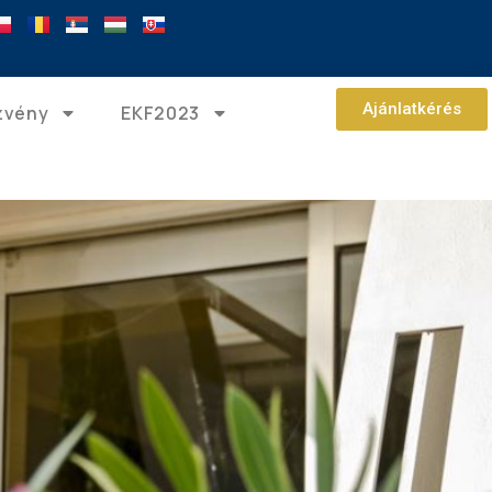
Ajánlatkérés
zvény
EKF2023