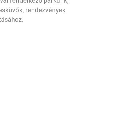
val rendelkező parkunk,
t esküvők, rendezvények
ításához.