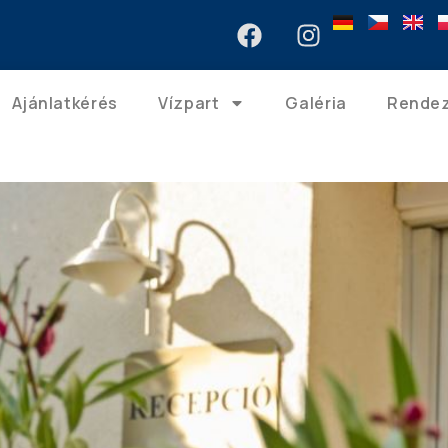
Ajánlatkérés
Vízpart
Galéria
Rende