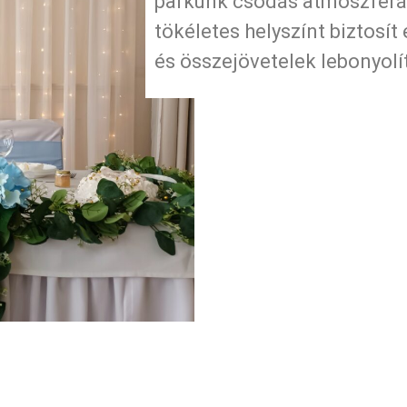
parkunk csodás atmoszférá
tökéletes helyszínt biztosí
és összejövetelek lebonyol